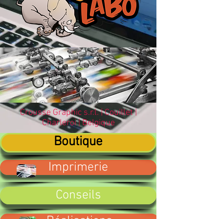
Crousse Graphic s.r.l. | Couillet |
Charleroi
|
Belgique
Boutique
Imprimerie
Conseils