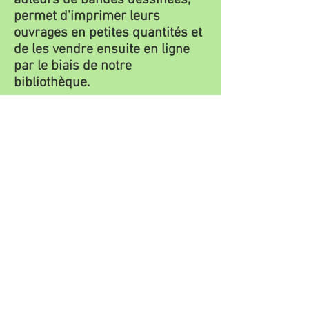
auteurs de bandes dessinées,
permet d'imprimer leurs
ouvrages en petites quantités et
de les vendre ensuite en ligne
par le biais de notre
bibliothèque.
Crousse Graphic S.R.L.
Site de production:
Rue des Briqueteries 35B
6010 Couillet (Charleroi) -
Belgique
Siège Social:
Rue Valentin Tincler 8
(Ancienne rue Ry Oursel)
6010 Couillet (Charleroi) -