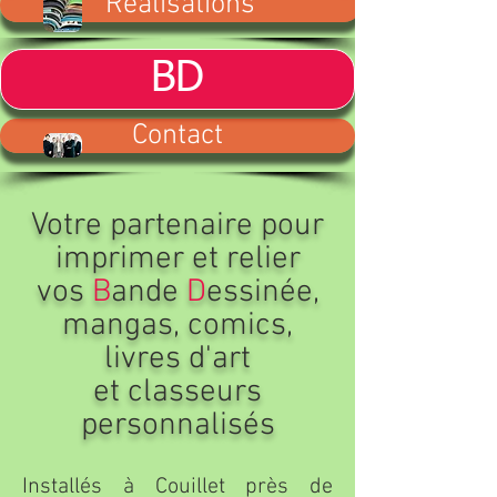
Réalisations
BD
Contact
Votre partenaire pour
imprimer et relier
vos
B
ande
D
essinée,
mangas, comics,
livres d'art
et classeurs
personnalisés
Installés à Couillet près de