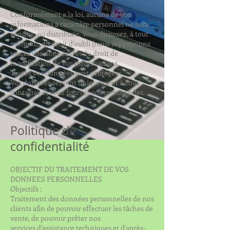
Conformément a la loi, aucune de vos
informations à caractère personnel ne sera
vendue, ou distribuée. Vous disposez, à tout
moment, du droit d'oubli (nous supprimons
toutes vos données) et du droit de
modification de vos informations.
Toutes vos données sont protégées.
Vos données servent uniquement à vous
contacter et vous fournir vos commandes.
Politique de
confidentialité
OBJECTIF DU TRAITEMENT DE VOS
DONNEES PERSONNELLES
Objectifs :
Traitement des données personnelles de nos
clients afin de pouvoir effectuer les tâches de
vente, de pouvoir prêter nos
services d'assistance techniques et d'après-