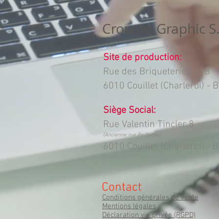
Crousse Graphic S.
Site de production:
Rue des Briqueteries 35B
6010 Couillet (Charleroi) - 
Siège Social:
Rue Valentin Tincler 8
(Ancienne rue Ry Oursel)
6010 Couillet (Charleroi) - 
Contact
Conditions générales de vente
Mentions légales
Déclaration vie privée (RGPD)