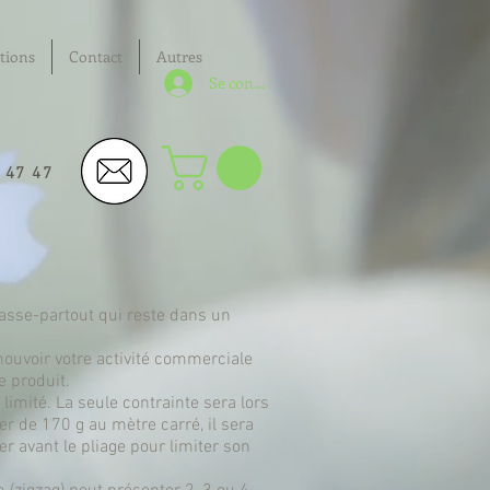
tions
Contact
Autres
Se connecter
6 47 47
asse-partout qui reste dans un
omouvoir votre activité commerciale
 produit.
 limité. La seule contrainte sera lors
ier de 170 g au mètre carré, il sera
er avant le pliage pour limiter son