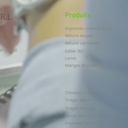
R.L.
Produits
Imprimés commerciaux
Reliure souple
Reliure cartonnée
Belgique
Editer BD
Livres
Mangas et comics
Belgique
Classeurs à anneaux
Tirages photo
Tirages fine art
Livres d'art pour galeries et mu
Imprimer un livre cartonné