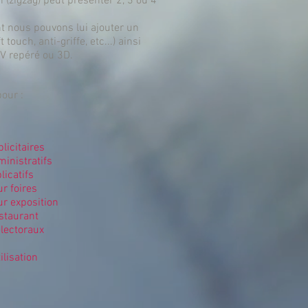
 (zigzag) peut présenter 2, 3 ou 4
nt nous pouvons lui ajouter un
t touch, anti-griffe, etc...) ainsi
V repéré ou 3D.
our :
licitaires
inistratifs
licatifs
r foires
r exposition
staurant
lectoraux
lisation