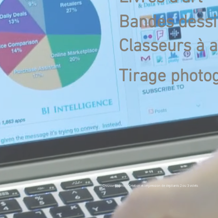
Bandes dess
Classeurs à 
Tirage photo
Crousse Graphic - Création et impression de dépliants 2 ou 3 volets