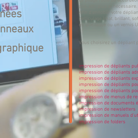
Le pliage roulé ou accordéon
plis, voir plus si nécessaire.
inées
Afin d'ennoblir votre déplia
pelliculage (mat, brillant, sof
qu'une laque ou un vernis U
anneaux
Vous choisirez un dépliant p
graphique
impression de dépliants pub
impression de dépliants adm
impression de dépliants exp
impression de dépliants pou
impression de dépliants pou
impression de menus de re
impression de documents é
impression de newsletters
impression de manuels d'uti
impression de folders