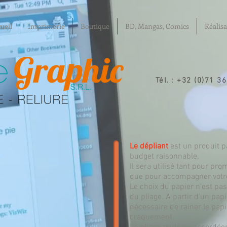
ueil
Imprimerie
Boutique
BD, Mangas, Comics
Réalisa
Tél. : +32 (0)71 3
Le dépliant
est un produit p
budget raisonnable.
Il sera utilisé tant pour pr
que pour accompagner votre
Le choix du papier n'est pas
du pliage. A partir d'un pap
nécessaire de rainer le papi
craquement.