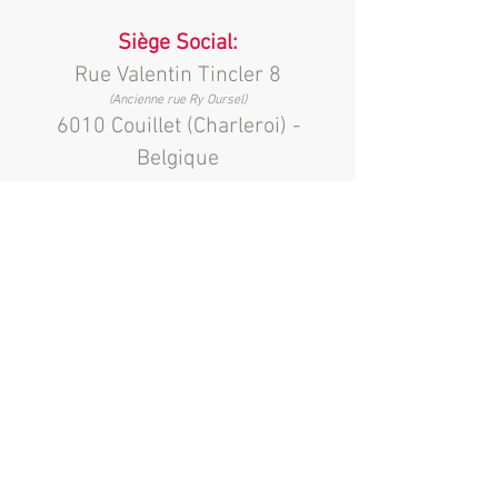
Siège Social:
Rue Valentin Tincler 8
(Ancienne rue Ry Oursel)
6010 Couillet (Charleroi) -
Belgique
Contact
Conditions générales de vente
Mentions légales
Déclaration vie privée (RGPD)
Produits
Imprimés commerciaux
Reliure souple
Reliure cartonnée
Editer BD
Livres